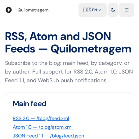
Blog
Mileage calculator
Glossary
City-to-city distances
Free t
Quilometragem
🇺🇸
EN
RSS, Atom and JSON
Feeds — Quilometragem
Subscribe to the blog: main feed, by category, or
by author. Full support for RSS 2.0, Atom 1.0, JSON
Feed 1.1, and WebSub push notifications.
Main feed
RSS 2.0 — /blog/feed.xml
Atom 1.0 — /blog/atom.xml
JSON Feed 1.1 — /blog/feed.json