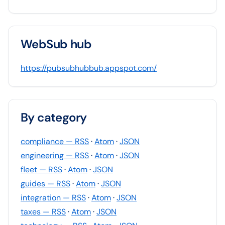
WebSub hub
https://pubsubhubbub.appspot.com/
By category
compliance
— RSS
·
Atom
·
JSON
engineering
— RSS
·
Atom
·
JSON
fleet
— RSS
·
Atom
·
JSON
guides
— RSS
·
Atom
·
JSON
integration
— RSS
·
Atom
·
JSON
taxes
— RSS
·
Atom
·
JSON