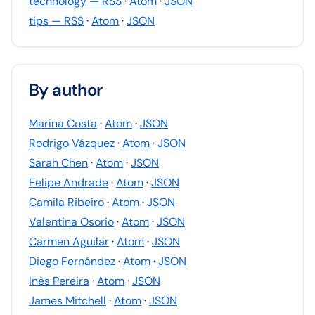
technology
— RSS
·
Atom
·
JSON
tips
— RSS
·
Atom
·
JSON
By author
Marina Costa
·
Atom
·
JSON
Rodrigo Vázquez
·
Atom
·
JSON
Sarah Chen
·
Atom
·
JSON
Felipe Andrade
·
Atom
·
JSON
Camila Ribeiro
·
Atom
·
JSON
Valentina Osorio
·
Atom
·
JSON
Carmen Aguilar
·
Atom
·
JSON
Diego Fernández
·
Atom
·
JSON
Inês Pereira
·
Atom
·
JSON
James Mitchell
·
Atom
·
JSON