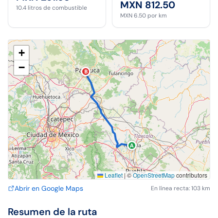
MXN 812.50
10.4
litros de combustible
MXN 6.50
por km
+
−
B
A
Leaflet
|
©
OpenStreetMap
contributors
Abrir en Google Maps
En línea recta: 103 km
Resumen de la ruta