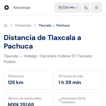
Blog
Calculadora de kilometraje
Glosario
Distancias entre ciu
Kilometraje
🇲🇽
ES-MX
Distancias
Tlaxcala → Pachuca
Distancia de Tlaxcala a
Pachuca
Tlaxcala
→
Hidalgo
·
Carretera Federal 117 Tlaxcala-
Puebla
Distancia
Tiempo de viaje
125
km
1 h 39 min
Costo de combustible
Reembolso (tarifa
estándar)
MXN 251.68