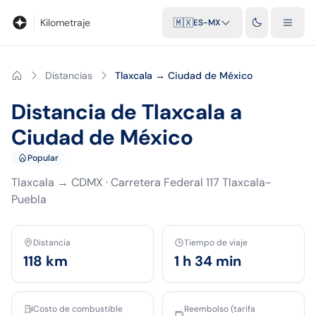
Blog
Calculadora de kilometraje
Glosario
Distancias entre ciu
Kilometraje
🇲🇽
ES-MX
Distancias
Tlaxcala → Ciudad de México
Distancia de Tlaxcala a
Ciudad de México
Popular
Tlaxcala
→
CDMX
·
Carretera Federal 117 Tlaxcala-
Puebla
Distancia
Tiempo de viaje
118
km
1 h 34 min
Costo de combustible
Reembolso (tarifa