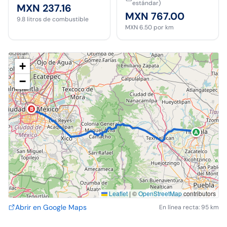
estándar)
MXN 237.16
MXN 767.00
9.8
litros de combustible
MXN 6.50
por km
+
−
B
A
Leaflet
|
©
OpenStreetMap
contributors
Abrir en Google Maps
En línea recta: 95 km