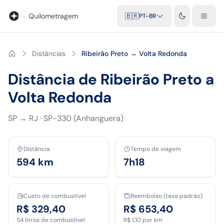
Blog
Calculadora de quilometragem
Glossário
Distâncias entr
Quilometragem
🇧🇷
PT-BR
Distâncias
Ribeirão Preto → Volta Redonda
Distância de Ribeirão Preto a
Volta Redonda
SP
→
RJ
·
SP-330 (Anhanguera)
Distância
Tempo de viagem
594
km
7h18
Custo de combustível
Reembolso (taxa padrão)
R$ 329,40
R$ 653,40
54
litros de combustível
R$ 1,10
por km