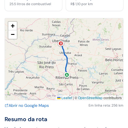
25.5
litros de combustível
R$ 1,10
por km
+
−
B
A
Leaflet
|
©
OpenStreetMap
contributors
Abrir no Google Maps
Em linha reta: 256 km
Resumo da rota