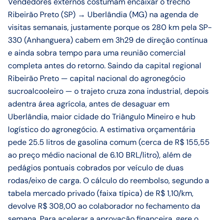
Vendedores externos costumam encaixar o trecho
Ribeirão Preto (SP) → Uberlândia (MG) na agenda de
visitas semanais, justamente porque os 280 km pela SP-
330 (Anhanguera) cabem em 3h29 de direção contínua
e ainda sobra tempo para uma reunião comercial
completa antes do retorno. Saindo da capital regional
Ribeirão Preto — capital nacional do agronegócio
sucroalcooleiro — o trajeto cruza zona industrial, depois
adentra área agrícola, antes de desaguar em
Uberlândia, maior cidade do Triângulo Mineiro e hub
logístico do agronegócio. A estimativa orçamentária
pede 25.5 litros de gasolina comum (cerca de R$ 155,55
ao preço médio nacional de 6.10 BRL/litro), além de
pedágios pontuais cobrados por veículo de duas
rodas/eixo de carga. O cálculo do reembolso, segundo a
tabela mercado privado (faixa típica) de R$ 1,10/km,
devolve R$ 308,00 ao colaborador no fechamento da
semana. Para acelerar a aprovação financeira, gere o