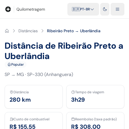
Blog
Calculadora de quilometragem
Glossário
Distâncias entr
Quilometragem
🇧🇷
PT-BR
Distâncias
Ribeirão Preto → Uberlândia
Distância de Ribeirão Preto a
Uberlândia
Popular
SP
→
MG
·
SP-330 (Anhanguera)
Distância
Tempo de viagem
280
km
3h29
Custo de combustível
Reembolso (taxa padrão)
R$ 155,55
R$ 308,00