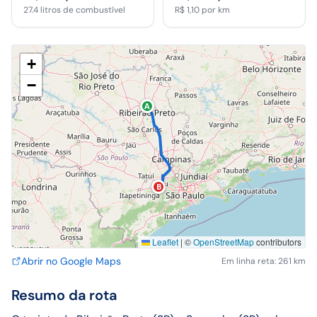
27.4
litros de combustível
R$ 1,10
por km
+
−
A
B
Leaflet
|
©
OpenStreetMap
contributors
Abrir no Google Maps
Em linha reta: 261 km
Resumo da rota