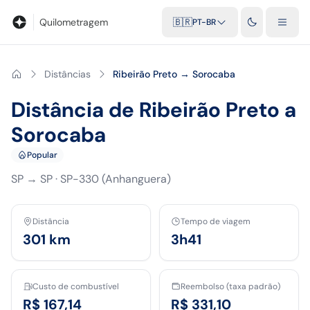
Blog
Calculadora de quilometragem
Glossário
Distâncias entr
Quilometragem
🇧🇷
PT-BR
Distâncias
Ribeirão Preto → Sorocaba
Distância de Ribeirão Preto a
Sorocaba
Popular
SP
→
SP
·
SP-330 (Anhanguera)
Distância
Tempo de viagem
301
km
3h41
Custo de combustível
Reembolso (taxa padrão)
R$ 167,14
R$ 331,10