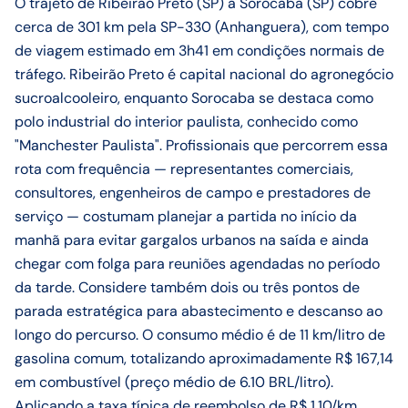
O trajeto de Ribeirão Preto (SP) a Sorocaba (SP) cobre
cerca de 301 km pela SP-330 (Anhanguera), com tempo
de viagem estimado em 3h41 em condições normais de
tráfego. Ribeirão Preto é capital nacional do agronegócio
sucroalcooleiro, enquanto Sorocaba se destaca como
polo industrial do interior paulista, conhecido como
"Manchester Paulista". Profissionais que percorrem essa
rota com frequência — representantes comerciais,
consultores, engenheiros de campo e prestadores de
serviço — costumam planejar a partida no início da
manhã para evitar gargalos urbanos na saída e ainda
chegar com folga para reuniões agendadas no período
da tarde. Considere também dois ou três pontos de
parada estratégica para abastecimento e descanso ao
longo do percurso. O consumo médio é de 11 km/litro de
gasolina comum, totalizando aproximadamente R$ 167,14
em combustível (preço médio de 6.10 BRL/litro).
Aplicando a taxa típica de reembolso de R$ 1,10/km