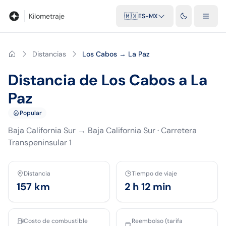
Blog
Calculadora de kilometraje
Glosario
Distancias entre ciu
Kilometraje
🇲🇽
ES-MX
Distancias
Los Cabos → La Paz
Distancia de Los Cabos a La
Paz
Popular
Baja California Sur
→
Baja California Sur
·
Carretera
Transpeninsular 1
Distancia
Tiempo de viaje
157
km
2 h 12 min
Costo de combustible
Reembolso (tarifa