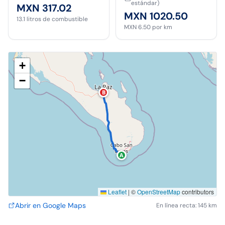
estándar)
MXN 317.02
MXN 1020.50
13.1
litros de combustible
MXN 6.50
por km
+
−
B
A
Leaflet
|
©
OpenStreetMap
contributors
Abrir en Google Maps
En línea recta: 145 km