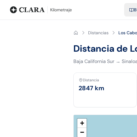
Blog
Calculadora de kilometraje
Glosario
Distancias entre ciu
Kilometraje
B
Distancias
Los Cabo
Distancia de L
Baja California Sur
→
Sinalo
Distancia
2847
km
+
−