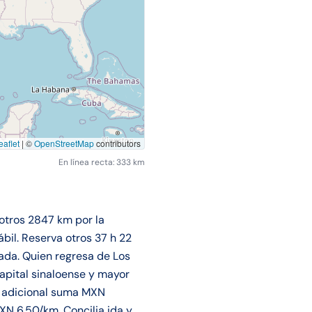
aflet
|
©
OpenStreetMap
contributors
En línea recta: 333 km
 otros 2847 km por la
bil. Reserva otros 37 h 22
nada. Quien regresa de Los
capital sinaloense y mayor
e adicional suma MXN
MXN 6.50/km. Concilia ida y