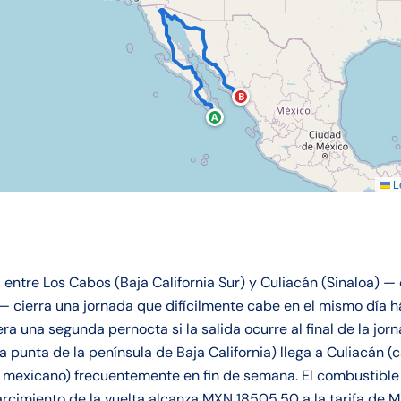
B
A
Le
a entre Los Cabos (Baja California Sur) y Culiacán (Sinaloa) —
— cierra una jornada que difícilmente cabe en el mismo día há
a una segunda pernocta si la salida ocurre al final de la jor
la punta de la península de Baja California) llega a Culiacán (
e mexicano) frecuentemente en fin de semana. El combustibl
esarcimiento de la vuelta alcanza MXN 18505.50 a la tarifa de 