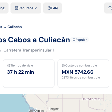
dades
Plantillas y hojas gratis
Comparativos
Tarifas oficiales
Pod
log
Recursos
FAQ
s → Culiacán
os Cabos a Culiacán
Popular
a
·
Carretera Transpeninsular 1
Tiempo de viaje
Costo de combustible
37 h 22 min
MXN 5742.66
237.3
litros de combustible