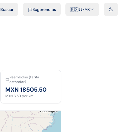
cast
Videos
Desarrolladores
Integraciones
FAQ
Buscar
Sugerencias
🇲🇽
ES-MX
Reembolso (tarifa
estándar)
MXN 18505.50
MXN 6.50
por km