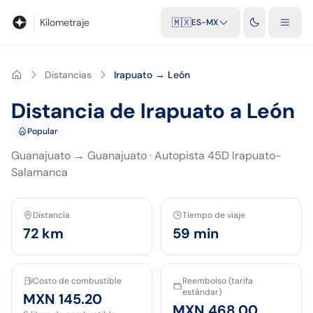
Blog
Calculadora de kilometraje
Glosario
Distancias entre ciu
Kilometraje
🇲🇽
ES-MX
Distancias
Irapuato → León
Distancia de Irapuato a León
Popular
Guanajuato
→
Guanajuato
·
Autopista 45D Irapuato-
Salamanca
Distancia
Tiempo de viaje
72
km
59 min
Costo de combustible
Reembolso (tarifa
estándar)
MXN 145.20
MXN 468.00