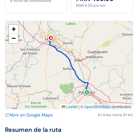
6
litros de combustible
MXN 6.50
por km
+
−
B
A
Leaflet
|
©
OpenStreetMap
contributors
Abrir en Google Maps
En línea recta: 61 km
Resumen de la ruta