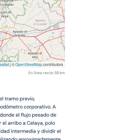
aflet
|
©
OpenStreetMap
contributors
En línea recta: 58 km
el tramo previo,
odómetro corporativo. A
e donde el flujo pesado de
el arribo a Celaya, polo
dad intermedia y dividir el
otalizando aproximadamente