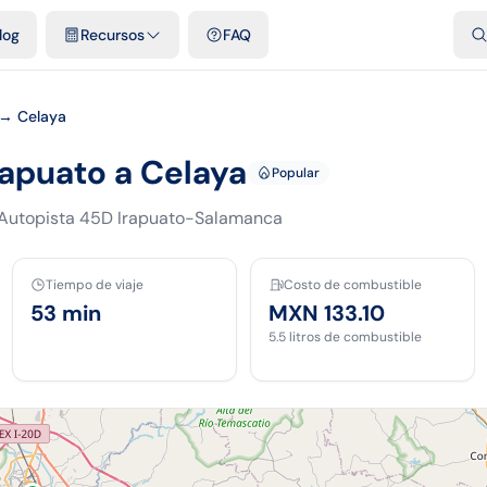
dades
Plantillas y hojas gratis
Comparativos
Tarifas oficiales
Pod
log
Recursos
FAQ
 → Celaya
rapuato a Celaya
Popular
Autopista 45D Irapuato-Salamanca
Tiempo de viaje
Costo de combustible
53 min
MXN 133.10
5.5
litros de combustible