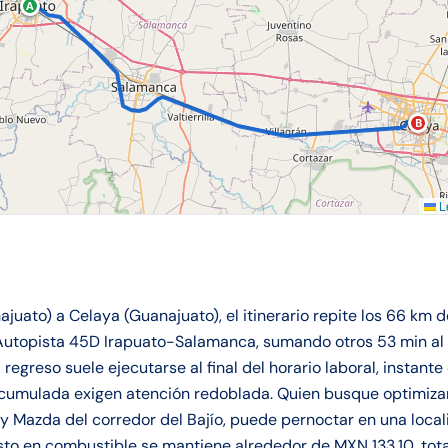
A
B
Le
juato) a Celaya (Guanajuato), el itinerario repite los 66 km d
utopista 45D Irapuato-Salamanca, sumando otros 53 min al 
el regreso suele ejecutarse al final del horario laboral, instant
acumulada exigen atención redoblada. Quien busque optimizar 
y Mazda del corredor del Bajío, puede pernoctar en una locali
asto en combustible se mantiene alrededor de MXN 133.10, t