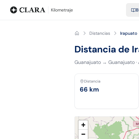
Blog
Calculadora de kilometraje
Glosario
Distancias entre ciu
Kilometraje
B
Distancias
Irapuato
Distancia de I
Guanajuato
→
Guanajuato
·
Distancia
66
km
+
−