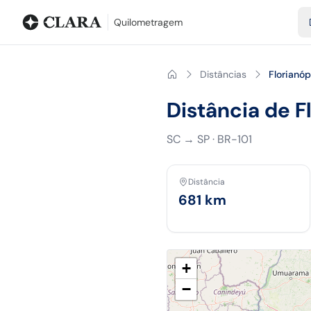
Blog
Calculadora de quilometragem
Glossário
Distâncias entr
Quilometragem
Distâncias
Florianó
Distância de F
SC
→
SP
·
BR-101
Distância
681
km
+
−