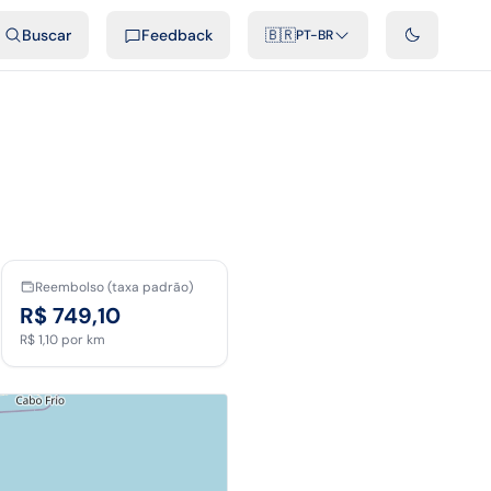
ais
Podcast
Vídeos
Desenvolvedores
Integrações
FAQ
Buscar
Feedback
🇧🇷
PT-BR
Reembolso (taxa padrão)
R$ 749,10
R$ 1,10
por km