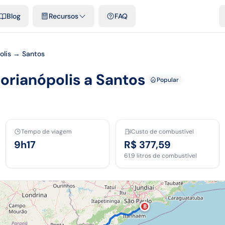
e cidades
Modelos e planilhas grátis
Comparativos
Tarifas ofici
Blog
Recursos
FAQ
polis → Santos
lorianópolis a Santos
Popular
Tempo de viagem
Custo de combustível
9h17
R$ 377,59
61.9
litros de combustível
B