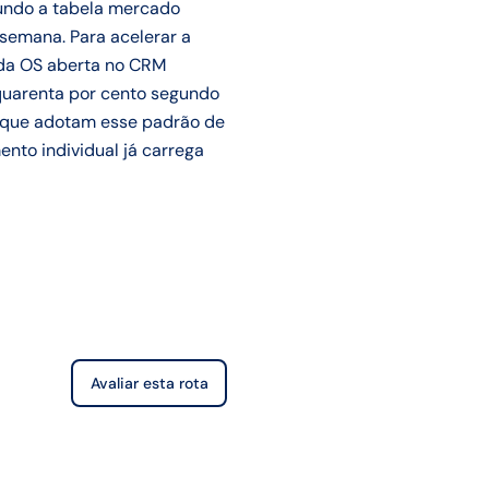
gundo a tabela mercado
 semana. Para acelerar a
o da OS aberta no CRM
quarenta por cento segundo
is que adotam esse padrão de
nto individual já carrega
Avaliar esta rota