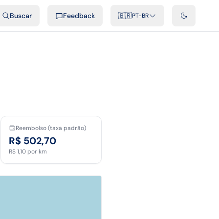
ais
Podcast
Vídeos
Desenvolvedores
Integrações
FAQ
Buscar
Feedback
🇧🇷
PT-BR
Reembolso (taxa padrão)
R$ 502,70
R$ 1,10
por km