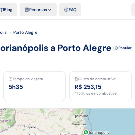
e cidades
Modelos e planilhas grátis
Comparativos
Tarifas ofici
Blog
Recursos
FAQ
olis → Porto Alegre
lorianópolis a Porto Alegre
Popular
Tempo de viagem
Custo de combustível
5h35
R$ 253,15
41.5
litros de combustível
A