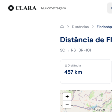
Blog
Calculadora de quilometragem
Glossário
Distâncias entr
Quilometragem
Distâncias
Florianóp
Distância de F
SC
→
RS
·
BR-101
Distância
457
km
+
−