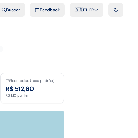
ais
Podcast
Vídeos
Desenvolvedores
Integrações
FAQ
Buscar
Feedback
🇧🇷
PT-BR
r
Reembolso (taxa padrão)
R$ 512,60
R$ 1,10
por km