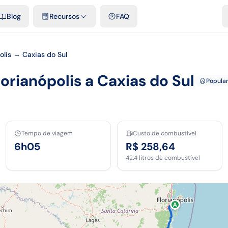
e cidades
Modelos e planilhas grátis
Comparativos
Tarifas ofici
Blog
Recursos
FAQ
olis → Caxias do Sul
lorianópolis a Caxias do Sul
Popula
Tempo de viagem
Custo de combustível
6h05
R$ 258,64
42.4
litros de combustível
A