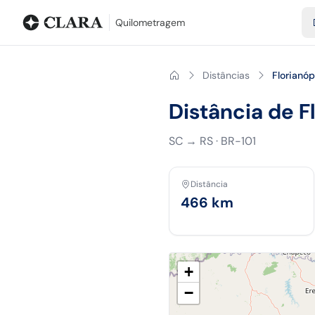
Blog
Calculadora de quilometragem
Glossário
Distâncias entr
Quilometragem
Distâncias
Florianóp
Distância de F
SC
→
RS
·
BR-101
Distância
466
km
+
−