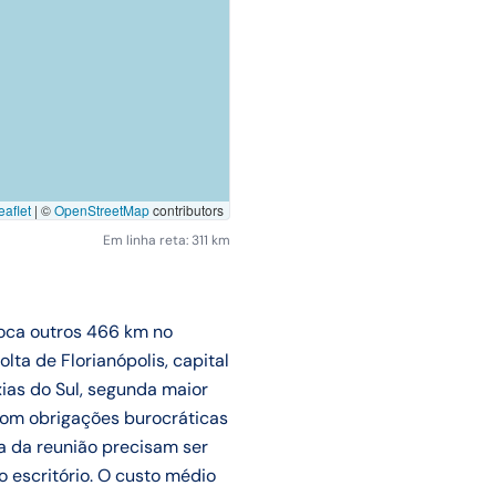
aflet
|
©
OpenStreetMap
contributors
Em linha reta: 311 km
loca outros 466 km no
a de Florianópolis, capital
ias do Sul, segunda maior
 com obrigações burocráticas
ta da reunião precisam ser
 escritório. O custo médio