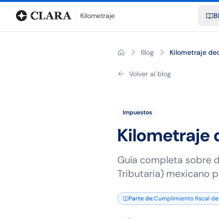
Blog
Calculadora de kilometraje
Glosario
Distancias entre ciu
Kilometraje
B
Blog
Kilometraje de
Volver al blog
Impuestos
Kilometraje 
Guía completa sobre d
Tributaria) mexicano p
Parte de
:
Cumplimiento fiscal de