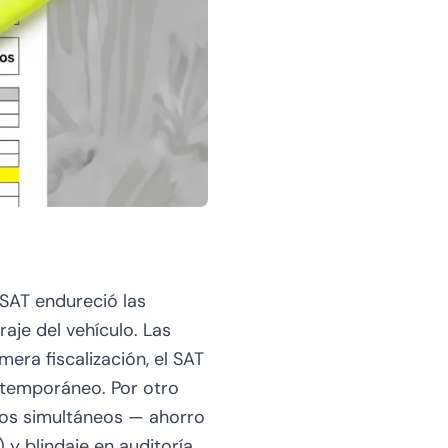
 SAT endureció las
aje del vehículo. Las
era fiscalización, el SAT
ntemporáneo. Por otro
ios simultáneos — ahorro
y blindaje en auditoría.