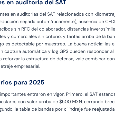
s en auditoría del SAT
ntes en auditorías del SAT relacionados con kilometra
educción negada automáticamente), ausencia de CFDI 
cibos sin RFC del colaborador, distancias inverosímile
s y comerciales sin criterio, y tarifas arriba de la ban
azgo es detectable por muestreo. La buena noticia: la
on captura automática y log GPS pueden responder al
ra reforzar la estructura de defensa, vale combinar con 
metraje empresarial
.
rios para 2025
importantes entraron en vigor. Primero, el SAT estanda
iculares con valor arriba de $500 MXN, cerrando brec
egundo, la tabla de bandas por cilindraje fue reajusta