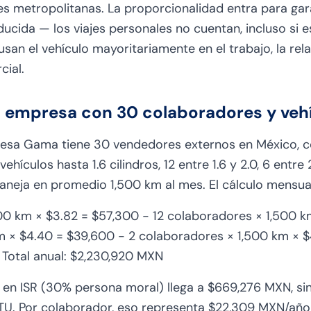
s metropolitanas. La proporcionalidad entra para gara
ucida — los viajes personales no cuentan, incluso si
an el vehículo mayoritariamente en el trabajo, la rel
ial.
: empresa con 30 colaboradores y veh
esa Gama tiene 30 vendedores externos en México, co
ehículos hasta 1.6 cilindros, 12 entre 1.6 y 2.0, 6 entre 
neja en promedio 1,500 km al mes. El cálculo mensual
00 km × $3.82 = $57,300 - 12 colaboradores × 1,500 k
 × $4.40 = $39,600 - 2 colaboradores × 1,500 km × $4
 Total anual: $2,230,920 MXN
al en ISR (30% persona moral) llega a $669,276 MXN, si
PTU. Por colaborador, eso representa $22,309 MXN/año 