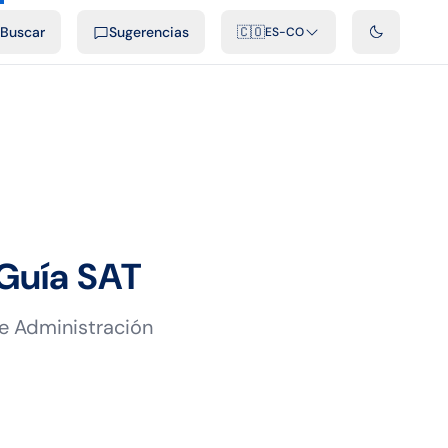
ficiales
Podcast
Videos
Desarrolladores
Integraciones
FAQ
Buscar
Sugerencias
🇨🇴
ES-CO
 Guía SAT
e Administración