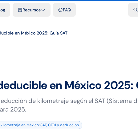
dades
Plantillas y hojas de cálculo gratis
Comparativos
Tarifas o
log
Recursos
FAQ
ducible en México 2025: Guía SAT
deducible en México 2025:
educción de kilometraje según el SAT (Sistema d
ara 2025.
 kilometraje en México: SAT, CFDI y deducción