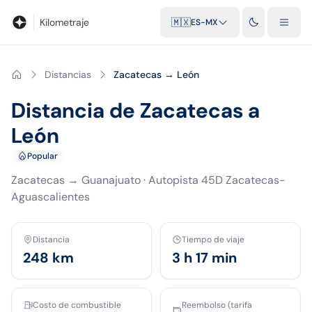
Blog
Calculadora de kilometraje
Glosario
Distancias entre ciu
Kilometraje
🇲🇽
ES-MX
Distancias
Zacatecas → León
Distancia de Zacatecas a
León
Popular
Zacatecas
→
Guanajuato
·
Autopista 45D Zacatecas-
Aguascalientes
Distancia
Tiempo de viaje
248
km
3 h 17 min
Costo de combustible
Reembolso (tarifa