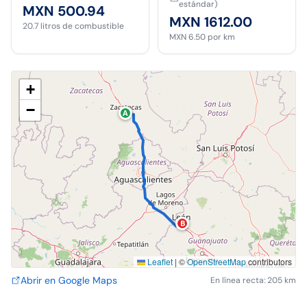
estándar)
MXN 500.94
MXN 1612.00
20.7
litros de combustible
MXN 6.50
por km
+
−
A
B
Leaflet
|
©
OpenStreetMap
contributors
Abrir en Google Maps
En línea recta: 205 km