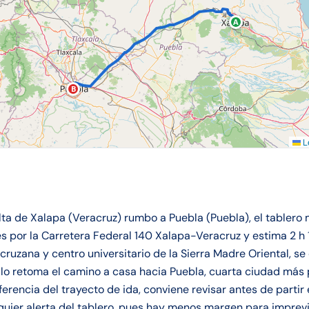
A
B
Le
elta de Xalapa (Veracruz) rumbo a Puebla (Puebla), el tablero
por la Carretera Federal 140 Xalapa-Veracruz y estima 2 h 1
acruzana y centro universitario de la Sierra Madre Oriental, se
culo retoma el camino a casa hacia Puebla, cuarta ciudad más
erencia del trayecto de ida, conviene revisar antes de partir e
alquier alerta del tablero, pues hay menos margen para impre