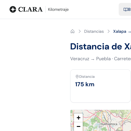
Blog
Calculadora de kilometraje
Glosario
Distancias entre ciu
Kilometraje
B
Distancias
Xalapa →
Distancia de X
Veracruz
→
Puebla
·
Carrete
Distancia
175
km
+
−