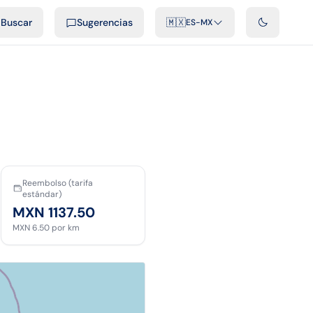
cast
Videos
Desarrolladores
Integraciones
FAQ
Buscar
Sugerencias
🇲🇽
ES-MX
Reembolso (tarifa
estándar)
MXN 1137.50
MXN 6.50
por km