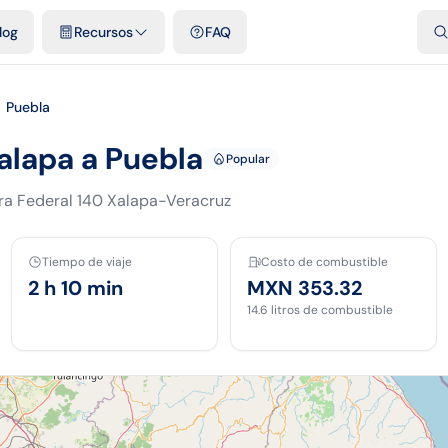
dades
Plantillas y hojas gratis
Comparativos
Tarifas oficiales
Pod
log
Recursos
FAQ
 Puebla
alapa a Puebla
Popular
ra Federal 140 Xalapa-Veracruz
Tiempo de viaje
Costo de combustible
2 h 10 min
MXN 353.32
14.6
litros de combustible