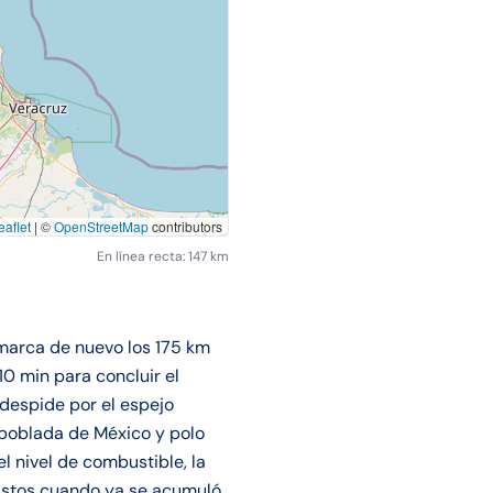
aflet
|
©
OpenStreetMap
contributors
En línea recta: 147 km
 marca de nuevo los 175 km
0 min para concluir el
 despide por el espejo
 poblada de México y polo
l nivel de combustible, la
vistos cuando ya se acumuló