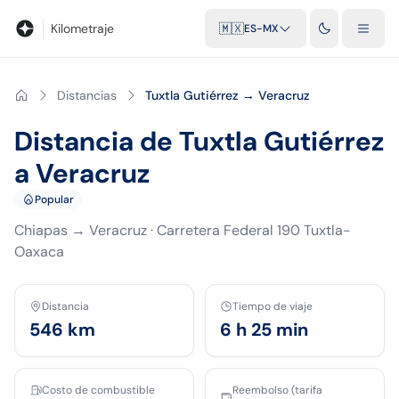
Blog
Calculadora de kilometraje
Glosario
Distancias entre ciu
Kilometraje
🇲🇽
ES-MX
Distancias
Tuxtla Gutiérrez → Veracruz
Distancia de Tuxtla Gutiérrez
a Veracruz
Popular
Chiapas
→
Veracruz
·
Carretera Federal 190 Tuxtla-
Oaxaca
Distancia
Tiempo de viaje
546
km
6 h 25 min
Costo de combustible
Reembolso (tarifa