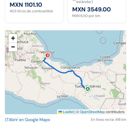
estándar)
MXN 1101.10
MXN 3549.00
45.5
litros de combustible
MXN 6.50
por km
+
−
B
A
Leaflet
|
©
OpenStreetMap
contributors
Abrir en Google Maps
En línea recta: 418 km