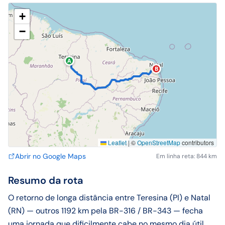
+
−
A
B
Leaflet
|
©
OpenStreetMap
contributors
Abrir no Google Maps
Em linha reta: 844 km
Resumo da rota
O retorno de longa distância entre Teresina (PI) e Natal
(RN) — outros 1192 km pela BR-316 / BR-343 — fecha
uma jornada que dificilmente cabe no mesmo dia útil.