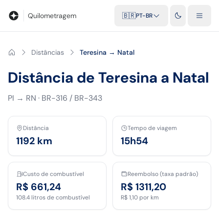
Blog
Calculadora de quilometragem
Glossário
Distâncias entr
Quilometragem
🇧🇷
PT-BR
Distâncias
Teresina → Natal
Distância de Teresina a Natal
PI
→
RN
·
BR-316 / BR-343
Distância
Tempo de viagem
1192
km
15h54
Custo de combustível
Reembolso (taxa padrão)
R$ 661,24
R$ 1311,20
108.4
litros de combustível
R$ 1,10
por km