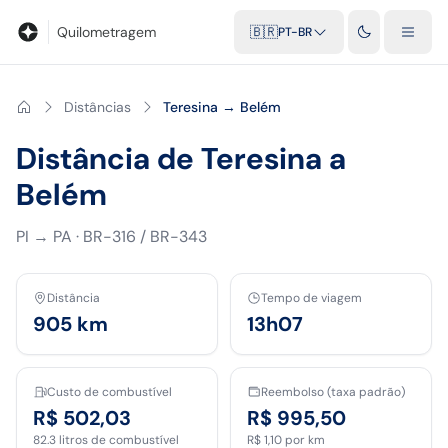
Blog
Calculadora de quilometragem
Glossário
Distâncias entr
Quilometragem
🇧🇷
PT-BR
Distâncias
Teresina → Belém
Distância de Teresina a
Belém
PI
→
PA
·
BR-316 / BR-343
Distância
Tempo de viagem
905
km
13h07
Custo de combustível
Reembolso (taxa padrão)
R$ 502,03
R$ 995,50
82.3
litros de combustível
R$ 1,10
por km