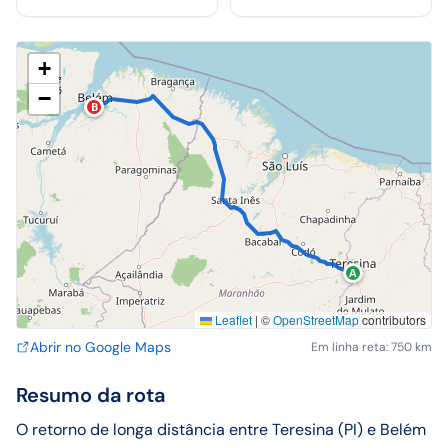
+
−
B
A
Leaflet
|
©
OpenStreetMap
contributors
Abrir no Google Maps
Em linha reta: 750 km
Resumo da rota
O retorno de longa distância entre Teresina (PI) e Belém