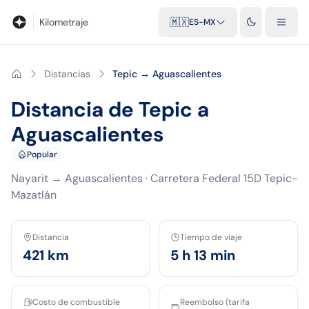
Blog
Calculadora de kilometraje
Glosario
Distancias entre ciu
Kilometraje
🇲🇽
ES-MX
Distancias
Tepic → Aguascalientes
Distancia de Tepic a
Aguascalientes
Popular
Nayarit
→
Aguascalientes
·
Carretera Federal 15D Tepic-
Mazatlán
Distancia
Tiempo de viaje
421
km
5 h 13 min
Costo de combustible
Reembolso (tarifa