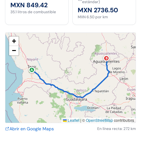
estándar)
MXN 849.42
MXN 2736.50
35.1
litros de combustible
MXN 6.50
por km
+
−
B
A
Leaflet
|
©
OpenStreetMap
contributors
Abrir en Google Maps
En línea recta: 272 km