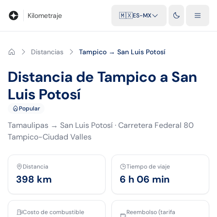
Blog
Calculadora de kilometraje
Glosario
Distancias entre ciu
Kilometraje
🇲🇽
ES-MX
Distancias
Tampico → San Luis Potosí
Distancia de Tampico a San
Luis Potosí
Popular
Tamaulipas
→
San Luis Potosí
·
Carretera Federal 80
Tampico-Ciudad Valles
Distancia
Tiempo de viaje
398
km
6 h 06 min
Costo de combustible
Reembolso (tarifa