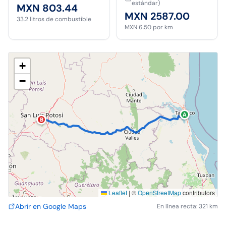
estándar)
MXN 803.44
MXN 2587.00
33.2
litros de combustible
MXN 6.50
por km
+
−
A
B
Leaflet
|
©
OpenStreetMap
contributors
Abrir en Google Maps
En línea recta: 321 km