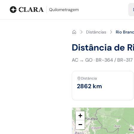
Blog
Calculadora de quilometragem
Glossário
Distâncias entr
Quilometragem
Distâncias
Rio Bran
Distância de R
AC
→
GO
·
BR-364 / BR-317
Distância
2862
km
+
−