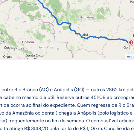
B
Le
a entre Rio Branco (AC) e Anápolis (GO) — outros 2862 km pe
te cabe no mesmo dia útil. Reserve outros 45h08 ao cronogr
tida ocorra ao final do expediente. Quem regressa de Rio Bra
ivo da Amazônia ocidental) chega a Anápolis (polo logístico 
ânia) frequentemente no fim de semana. O combustível adici
olta atinge R$ 3148,20 pela tarifa de R$ 1,10/km. Concilie ida 