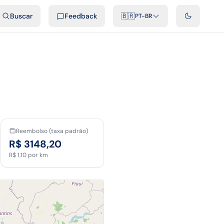
ais
Podcast
Vídeos
Desenvolvedores
Integrações
FAQ
Buscar
Feedback
🇧🇷
PT-BR
Reembolso (taxa padrão)
R$ 3148,20
R$ 1,10
por km