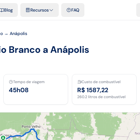
e cidades
Modelos e planilhas grátis
Comparativos
Tarifas ofici
Blog
Recursos
FAQ
co → Anápolis
io Branco a Anápolis
Tempo de viagem
Custo de combustível
45h08
R$ 1587,22
260.2
litros de combustível
A