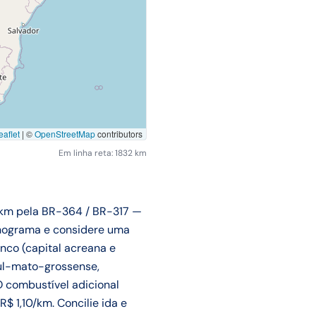
aflet
|
©
OpenStreetMap
contributors
Em linha reta: 1832 km
 km pela BR-364 / BR-317 —
onograma e considere uma
nco (capital acreana e
sul-mato-grossense,
 combustível adicional
R$ 1,10/km. Concilie ida e