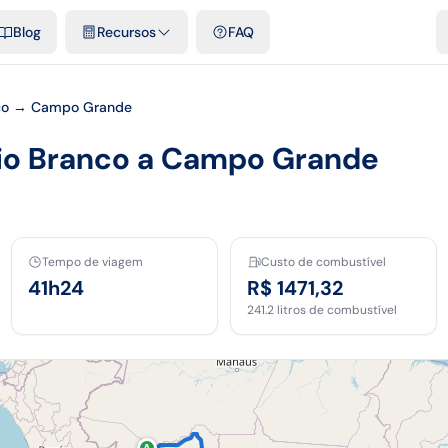
e cidades
Modelos e planilhas grátis
Comparativos
Tarifas ofici
Blog
Recursos
FAQ
nco → Campo Grande
Rio Branco a Campo Grande
Tempo de viagem
Custo de combustível
41h24
R$ 1471,32
241.2
litros de combustível
A