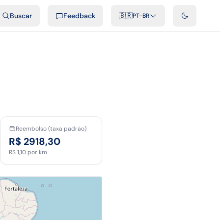
ais
Podcast
Vídeos
Desenvolvedores
Integrações
FAQ
Buscar
Feedback
🇧🇷
PT-BR
Reembolso (taxa padrão)
R$ 2918,30
R$ 1,10
por km