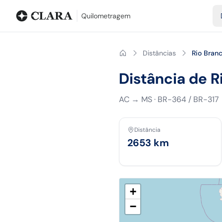
Blog
Calculadora de quilometragem
Glossário
Distâncias entr
Quilometragem
Distâncias
Rio Bra
Distância de 
AC
→
MS
·
BR-364 / BR-317
Distância
2653
km
+
−