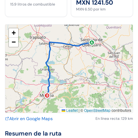
MXN 1241.50
15.9
litros de combustible
MXN 6.50
por km
+
−
A
B
Leaflet
|
©
OpenStreetMap
contributors
Abrir en Google Maps
En línea recta: 129 km
Resumen de la ruta