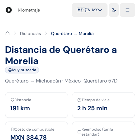
Blog
Calculadora de kilometraje
Glosario
Distancias entre ciu
Kilometraje
🇲🇽
ES-MX
Distancias
Querétaro → Morelia
Distancia de Querétaro a
Morelia
Muy buscada
Querétaro
→
Michoacán
·
México-Querétaro 57D
Distancia
Tiempo de viaje
191
km
2 h 25 min
Costo de combustible
Reembolso (tarifa
estándar)
MXN 384.78