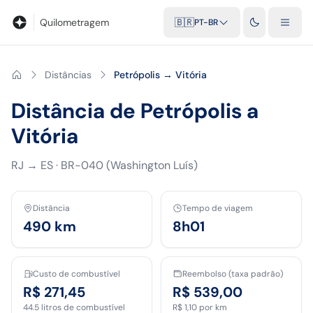
Blog
Calculadora de quilometragem
Glossário
Distâncias entr
Quilometragem
🇧🇷
PT-BR
Distâncias
Petrópolis → Vitória
Distância de Petrópolis a
Vitória
RJ
→
ES
·
BR-040 (Washington Luís)
Distância
Tempo de viagem
490
km
8h01
Custo de combustível
Reembolso (taxa padrão)
R$ 271,45
R$ 539,00
44.5
litros de combustível
R$ 1,10
por km