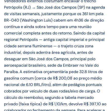
Vendedores externos costumam encaixar o trecho
Petrópolis (RJ) → São José dos Campos (SP) na agenda
de visitas semanais, justamente porque os 361 km pela
BR-040 (Washington Luís) cabem em 4h36 de direção
contínua e ainda sobra tempo para uma reunião
comercial completa antes do retorno. Saindo da capital
regional Petrópolis — antiga capital imperial e principal
cidade serrana fluminense — o trajeto cruza zona
industrial, depois adentra área agrícola, antes de
desaguar em São José dos Campos, principal polo
aeroespacial brasileiro, sede da Embraer no Vale do
Paraíba. A estimativa orçamentária pede 32.8 litros de
gasolina comum (cerca de R$ 200,08 ao preço médio
nacional de 6.10 BRL/litro), além de pedágios pontuais
cobrados por veículo de duas rodas/eixo de carga. O
cálculo do reembolso, segundo a tabela mercado
privado (faixa típica) de R$ 1,10/km, devolve R$ 397,10 ao
colaborador no fechamento da semana. Para acelerar a