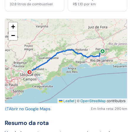
32.8
litros de combustível
R$ 1,10
por km
+
−
A
B
Leaflet
|
©
OpenStreetMap
contributors
Abrir no Google Maps
Em linha reta: 290 km
Resumo da rota