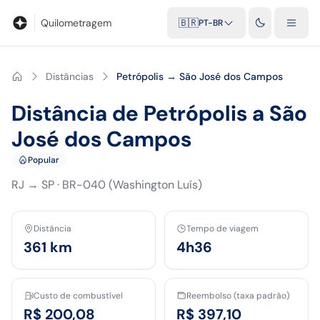
Blog
Calculadora de quilometragem
Glossário
Distâncias entr
Quilometragem
🇧🇷
PT-BR
Distâncias
Petrópolis → São José dos Campos
Distância de Petrópolis a São
José dos Campos
Popular
RJ
→
SP
·
BR-040 (Washington Luís)
Distância
Tempo de viagem
361
km
4h36
Custo de combustível
Reembolso (taxa padrão)
R$ 200,08
R$ 397,10