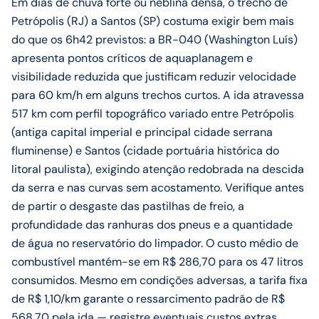
Em dias de chuva forte ou neblina densa, o trecho de
Petrópolis (RJ) a Santos (SP) costuma exigir bem mais
do que os 6h42 previstos: a BR-040 (Washington Luís)
apresenta pontos críticos de aquaplanagem e
visibilidade reduzida que justificam reduzir velocidade
para 60 km/h em alguns trechos curtos. A ida atravessa
517 km com perfil topográfico variado entre Petrópolis
(antiga capital imperial e principal cidade serrana
fluminense) e Santos (cidade portuária histórica do
litoral paulista), exigindo atenção redobrada na descida
da serra e nas curvas sem acostamento. Verifique antes
de partir o desgaste das pastilhas de freio, a
profundidade das ranhuras dos pneus e a quantidade
de água no reservatório do limpador. O custo médio de
combustível mantém-se em R$ 286,70 para os 47 litros
consumidos. Mesmo em condições adversas, a tarifa fixa
de R$ 1,10/km garante o ressarcimento padrão de R$
568,70 pela ida — registre eventuais custos extras