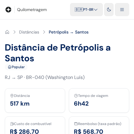
Blog
Calculadora de quilometragem
Glossário
Distâncias entr
Quilometragem
🇧🇷
PT-BR
Distâncias
Petrópolis → Santos
Distância de Petrópolis a
Santos
Popular
RJ
→
SP
·
BR-040 (Washington Luís)
Distância
Tempo de viagem
517
km
6h42
Custo de combustível
Reembolso (taxa padrão)
R$ 286,70
R$ 568,70