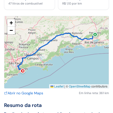
47
litros de combustível
R$ 1,10
por km
+
−
A
B
Leaflet
|
©
OpenStreetMap
contributors
Abrir no Google Maps
Em linha reta: 361 km
Resumo da rota