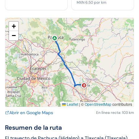
MXN 6.50
por km
+
−
A
B
Leaflet
|
©
OpenStreetMap
contributors
Abrir en Google Maps
En línea recta: 103 km
Resumen de la ruta
El trayecto de Pachuca (Hidalgo) a Tlaxcala (Tlaxcala)