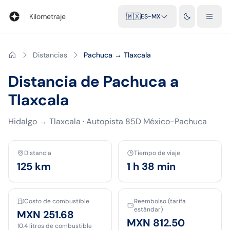
Blog
Calculadora de kilometraje
Glosario
Distancias entre ciu
Kilometraje
🇲🇽
ES-MX
Distancias
Pachuca → Tlaxcala
Distancia de Pachuca a
Tlaxcala
Hidalgo
→
Tlaxcala
·
Autopista 85D México-Pachuca
Distancia
Tiempo de viaje
125
km
1 h 38 min
Costo de combustible
Reembolso (tarifa
estándar)
MXN 251.68
MXN 812.50
10.4
litros de combustible