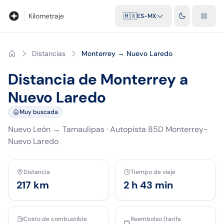
Blog
Calculadora de kilometraje
Glosario
Distancias entre ciu
Kilometraje
🇲🇽
ES-MX
Distancias
Monterrey → Nuevo Laredo
Distancia de Monterrey a
Nuevo Laredo
Muy buscada
Nuevo León
→
Tamaulipas
·
Autopista 85D Monterrey-
Nuevo Laredo
Distancia
Tiempo de viaje
217
km
2 h 43 min
Costo de combustible
Reembolso (tarifa