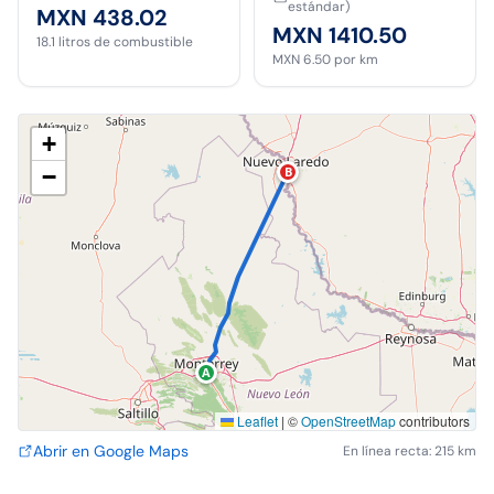
estándar)
MXN 438.02
MXN 1410.50
18.1
litros de combustible
MXN 6.50
por km
+
−
B
A
Leaflet
|
©
OpenStreetMap
contributors
Abrir en Google Maps
En línea recta: 215 km