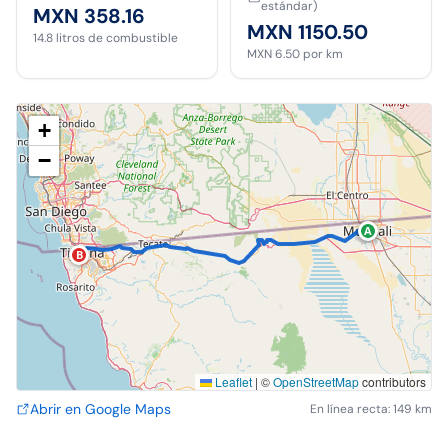
estándar)
MXN 358.16
MXN 1150.50
14.8
litros de combustible
MXN 6.50
por km
+
−
A
B
Leaflet
|
©
OpenStreetMap
contributors
Abrir en Google Maps
En línea recta: 149 km