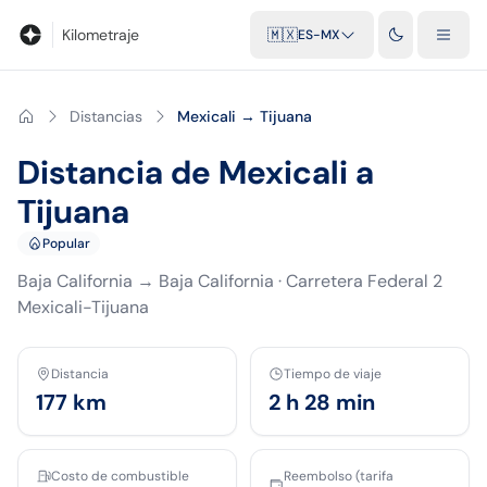
Blog
Calculadora de kilometraje
Glosario
Distancias entre ciu
Kilometraje
🇲🇽
ES-MX
Distancias
Mexicali → Tijuana
Distancia de Mexicali a
Tijuana
Popular
Baja California
→
Baja California
·
Carretera Federal 2
Mexicali-Tijuana
Distancia
Tiempo de viaje
177
km
2 h 28 min
Costo de combustible
Reembolso (tarifa