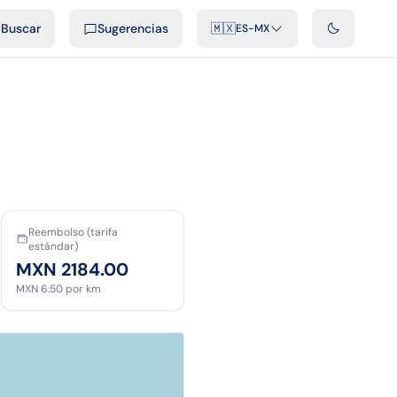
cast
Videos
Desarrolladores
Integraciones
FAQ
Buscar
Sugerencias
🇲🇽
ES-MX
Reembolso (tarifa
estándar)
MXN 2184.00
MXN 6.50
por km