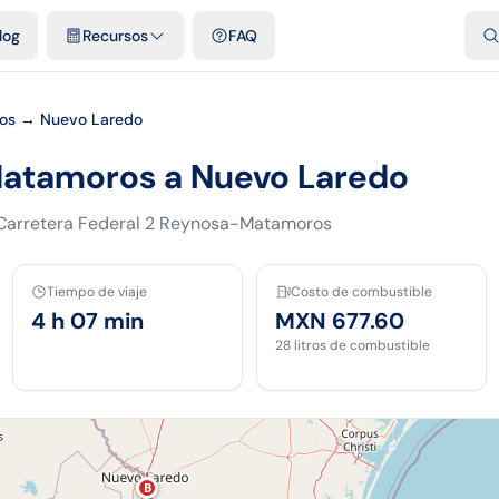
dades
Plantillas y hojas gratis
Comparativos
Tarifas oficiales
Pod
log
Recursos
FAQ
os → Nuevo Laredo
Matamoros a Nuevo Laredo
Carretera Federal 2 Reynosa-Matamoros
Tiempo de viaje
Costo de combustible
4 h 07 min
MXN 677.60
28
litros de combustible
B