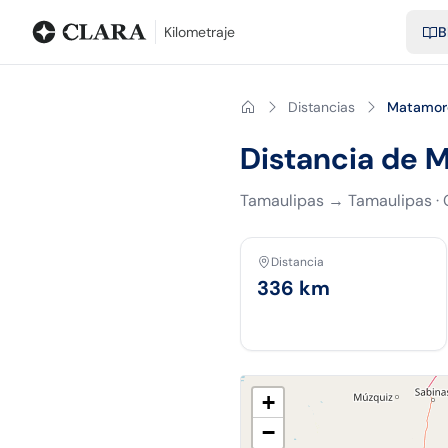
Blog
Calculadora de kilometraje
Glosario
Distancias entre ciu
Kilometraje
B
Distancias
Matamor
Distancia de 
Tamaulipas
→
Tamaulipas
·
Distancia
336
km
+
−