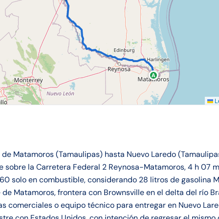
A
Le
r de Matamoros (Tamaulipas) hasta Nuevo Laredo (Tamaulipas)
e sobre la Carretera Federal 2 Reynosa-Matamoros, 4 h 07 mi
 solo en combustible, considerando 28 litros de gasolina M
 de Matamoros, frontera con Brownsville en el delta del río B
s comerciales o equipo técnico para entregar en Nuevo Lared
stre con Estados Unidos, con intención de regresar el mismo dí