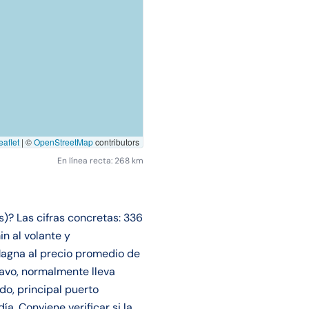
aflet
|
©
OpenStreetMap
contributors
En línea recta: 268 km
? Las cifras concretas: 336
n al volante y
agna al precio promedio de
ravo, normalmente lleva
o, principal puerto
a. Conviene verificar si la