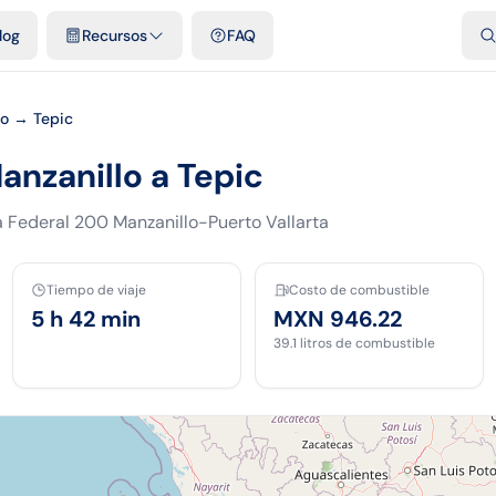
dades
Plantillas y hojas gratis
Comparativos
Tarifas oficiales
Pod
log
Recursos
FAQ
lo → Tepic
anzanillo a Tepic
a Federal 200 Manzanillo-Puerto Vallarta
Tiempo de viaje
Costo de combustible
5 h 42 min
MXN 946.22
39.1
litros de combustible