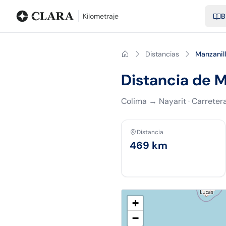
Blog
Calculadora de kilometraje
Glosario
Distancias entre ciu
Kilometraje
B
Distancias
Manzanil
Distancia de M
Colima
→
Nayarit
·
Carreter
Distancia
469
km
+
−