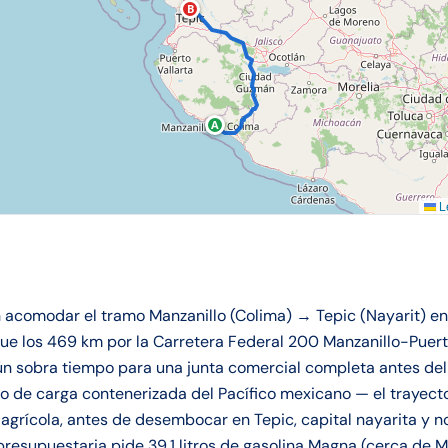
B
A
Le
acomodar el tramo Manzanillo (Colima) → Tepic (Nayarit) en 
e los 469 km por la Carretera Federal 200 Manzanillo-Puert
n sobra tiempo para una junta comercial completa antes del 
o de carga contenerizada del Pacífico mexicano — el trayecto 
agrícola, antes de desembocar en Tepic, capital nayarita y 
presupuestaria pide 39.1 litros de gasolina Magna (cerca de 