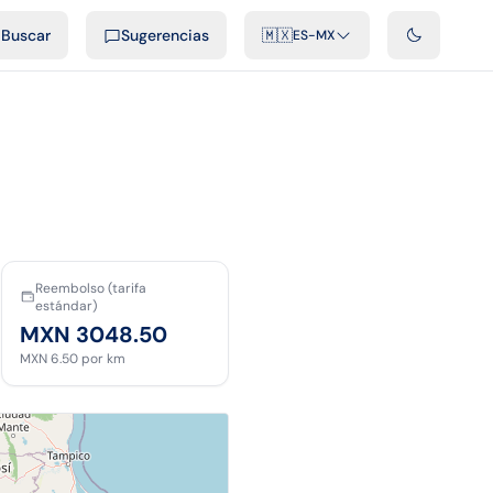
cast
Videos
Desarrolladores
Integraciones
FAQ
Buscar
Sugerencias
🇲🇽
ES-MX
Reembolso (tarifa
estándar)
MXN 3048.50
MXN 6.50
por km