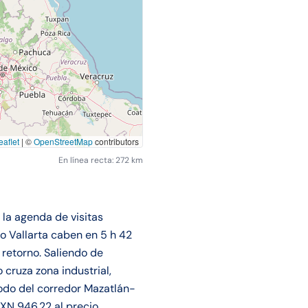
aflet
|
©
OpenStreetMap
contributors
En línea recta: 272 km
la agenda de visitas
o Vallarta caben en 5 h 42
retorno. Saliendo de
cruza zona industrial,
nodo del corredor Mazatlán-
MXN 946.22 al precio