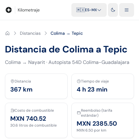
Blog
Calculadora de kilometraje
Glosario
Distancias entre ciu
Kilometraje
🇲🇽
ES-MX
Distancias
Colima → Tepic
Distancia de Colima a Tepic
Colima
→
Nayarit
·
Autopista 54D Colima-Guadalajara
Distancia
Tiempo de viaje
367
km
4 h 23 min
Costo de combustible
Reembolso (tarifa
estándar)
MXN 740.52
MXN 2385.50
30.6
litros de combustible
MXN 6.50
por km