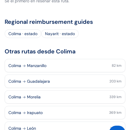
Sé el primero en reseñar esta ruta.
Regional reimbursement guides
Colima · estado
Nayarit · estado
Otras rutas desde Colima
Colima
Manzanillo
82
km
Colima
Guadalajara
203
km
Colima
Morelia
339
km
Colima
Irapuato
369
km
Colima
León
375
km