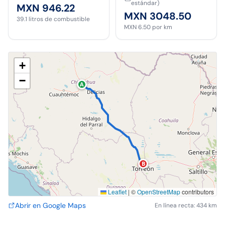
estándar)
MXN 946.22
MXN 3048.50
39.1
litros de combustible
MXN 6.50
por km
+
−
A
B
Leaflet
|
©
OpenStreetMap
contributors
Abrir en Google Maps
En línea recta: 434 km