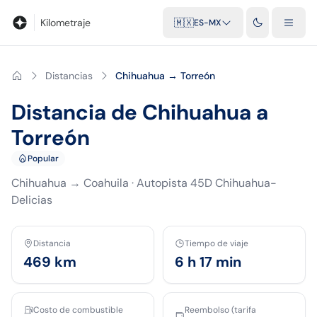
Blog
Calculadora de kilometraje
Glosario
Distancias entre ciu
Kilometraje
🇲🇽
ES-MX
Distancias
Chihuahua → Torreón
Distancia de Chihuahua a
Torreón
Popular
Chihuahua
→
Coahuila
·
Autopista 45D Chihuahua-
Delicias
Distancia
Tiempo de viaje
469
km
6 h 17 min
Costo de combustible
Reembolso (tarifa