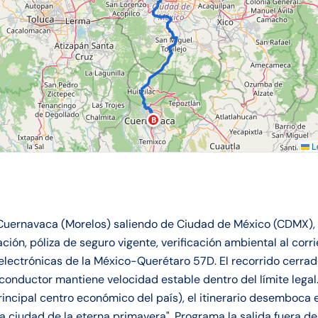
B
Le
Cuernavaca (Morelos) saliendo de Ciudad de México (CDMX),
lación, póliza de seguro vigente, verificación ambiental al corri
electrónicas de la México-Querétaro 57D. El recorrido cerra
l conductor mantiene velocidad estable dentro del límite lega
principal centro económico del país), el itinerario desemboca
ciudad de la eterna primavera". Programa la salida fuera del