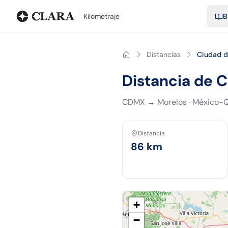
Blog
Calculadora de kilometraje
Glosario
Distancias entre ciu
Kilometraje
B
Distancias
Ciudad d
Distancia de 
CDMX
→
Morelos
·
México-Q
Distancia
86
km
+
−