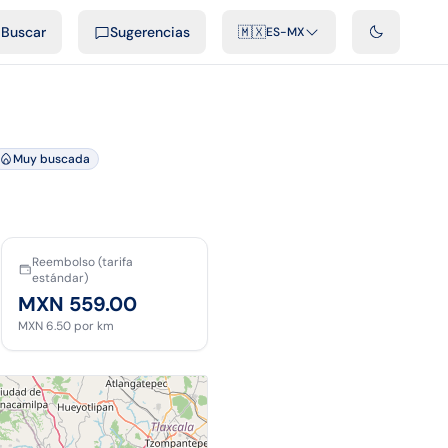
cast
Videos
Desarrolladores
Integraciones
FAQ
Buscar
Sugerencias
🇲🇽
ES-MX
Muy buscada
Reembolso (tarifa
estándar)
MXN 559.00
MXN 6.50
por km