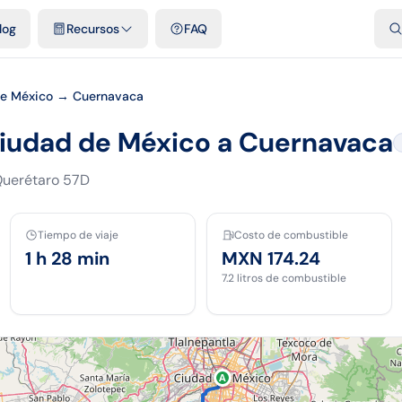
dades
Plantillas y hojas gratis
Comparativos
Tarifas oficiales
Pod
log
Recursos
FAQ
e México → Cuernavaca
Ciudad de México a Cuernavaca
uerétaro 57D
Tiempo de viaje
Costo de combustible
1 h 28 min
MXN 174.24
7.2
litros de combustible
A