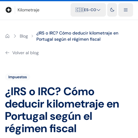
Blog
Calculadora de kilometraje
Glosario
Distancias entre ciu
Kilometraje
🇨🇴
ES-CO
¿IRS o IRC? Cómo deducir kilometraje en
Blog
Portugal según el régimen fiscal
Volver al blog
Impuestos
¿IRS o IRC? Cómo
deducir kilometraje en
Portugal según el
régimen fiscal