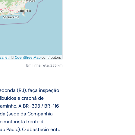
aflet
|
©
OpenStreetMap
contributors
Em linha reta: 283 km
edonda (RJ), faça inspeção
ibuídos e crachá de
caminho. A BR-393 / BR-116
onda (sede da Companhia
o motorista frente à
São Paulo). O abastecimento