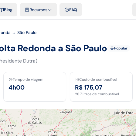
e cidades
Modelos e planilhas grátis
Comparativos
Tarifas ofici
Blog
Recursos
FAQ
donda → São Paulo
olta Redonda a São Paulo
Popular
Presidente Dutra)
Tempo de viagem
Custo de combustível
4h00
R$ 175,07
28.7
litros de combustível