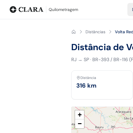
Blog
Calculadora de quilometragem
Glossário
Distâncias entr
Quilometragem
Distâncias
Volta Re
Distância de V
RJ
→
SP
·
BR-393 / BR-116 (
Distância
316
km
+
−