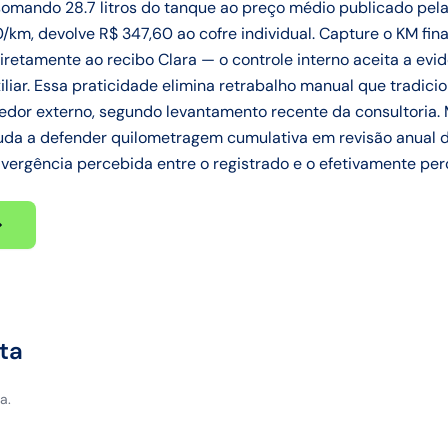
 somando 28.7 litros do tanque ao preço médio publicado pel
10/km, devolve R$ 347,60 ao cofre individual. Capture o KM fi
iretamente ao recibo Clara — o controle interno aceita a evi
iliar. Essa praticidade elimina retrabalho manual que tradic
or externo, segundo levantamento recente da consultoria. M
a a defender quilometragem cumulativa em revisão anual da
ergência percebida entre o registrado e o efetivamente perc
ta
a.