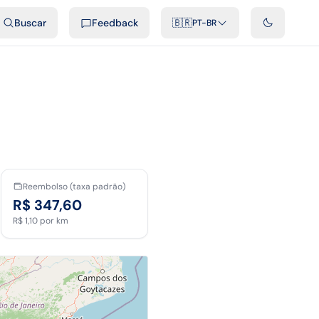
ais
Podcast
Vídeos
Desenvolvedores
Integrações
FAQ
Buscar
Feedback
🇧🇷
PT-BR
Reembolso (taxa padrão)
R$ 347,60
R$ 1,10
por km