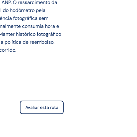
a ANP. O ressarcimento da
nal do hodômetro pela
dência fotográfica sem
ionalmente consumia hora e
anter histórico fotográfico
 política de reembolso,
orrido.
Avaliar esta rota