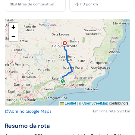
38.9
litros de combustível
R$ 1,10
por km
+
−
B
A
Leaflet
|
©
OpenStreetMap
contributors
Abrir no Google Maps
Em linha reta: 290 km
Resumo da rota