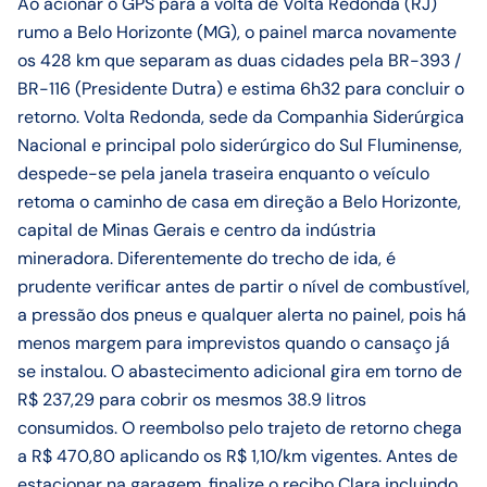
Ao acionar o GPS para a volta de Volta Redonda (RJ)
rumo a Belo Horizonte (MG), o painel marca novamente
os 428 km que separam as duas cidades pela BR-393 /
BR-116 (Presidente Dutra) e estima 6h32 para concluir o
retorno. Volta Redonda, sede da Companhia Siderúrgica
Nacional e principal polo siderúrgico do Sul Fluminense,
despede-se pela janela traseira enquanto o veículo
retoma o caminho de casa em direção a Belo Horizonte,
capital de Minas Gerais e centro da indústria
mineradora. Diferentemente do trecho de ida, é
prudente verificar antes de partir o nível de combustível,
a pressão dos pneus e qualquer alerta no painel, pois há
menos margem para imprevistos quando o cansaço já
se instalou. O abastecimento adicional gira em torno de
R$ 237,29 para cobrir os mesmos 38.9 litros
consumidos. O reembolso pelo trajeto de retorno chega
a R$ 470,80 aplicando os R$ 1,10/km vigentes. Antes de
estacionar na garagem, finalize o recibo Clara incluindo