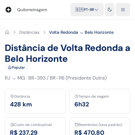
Blog
Calculadora de quilometragem
Glossário
Distâncias entr
Quilometragem
🇧🇷
PT-BR
Distâncias
Volta Redonda → Belo Horizonte
Distância de Volta Redonda a
Belo Horizonte
Popular
RJ
→
MG
·
BR-393 / BR-116 (Presidente Dutra)
Distância
Tempo de viagem
428
km
6h32
Custo de combustível
Reembolso (taxa padrão)
R$ 237,29
R$ 470,80