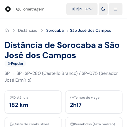
Blog
Calculadora de quilometragem
Glossário
Distâncias entr
Quilometragem
🇧🇷
PT-BR
Distâncias
Sorocaba → São José dos Campos
Distância de Sorocaba a São
José dos Campos
Popular
SP
→
SP
·
SP-280 (Castello Branco) / SP-075 (Senador
José Ermírio)
Distância
Tempo de viagem
182
km
2h17
Custo de combustível
Reembolso (taxa padrão)