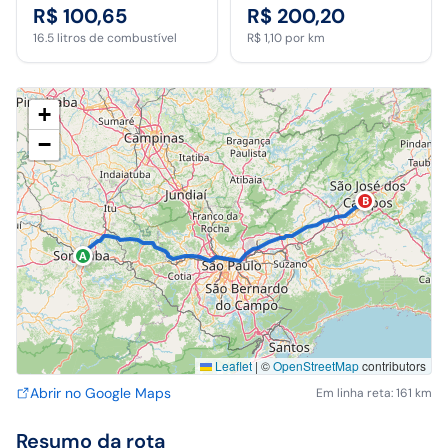
R$ 100,65
R$ 200,20
16.5
litros de combustível
R$ 1,10
por km
+
−
B
A
Leaflet
|
©
OpenStreetMap
contributors
Abrir no Google Maps
Em linha reta: 161 km
Resumo da rota