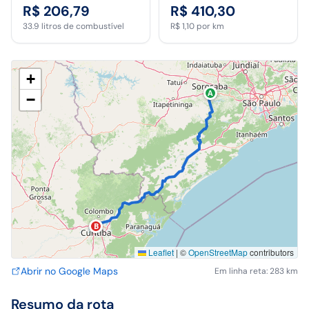
R$ 206,79
R$ 410,30
33.9
litros de combustível
R$ 1,10
por km
+
A
−
B
Leaflet
|
©
OpenStreetMap
contributors
Abrir no Google Maps
Em linha reta: 283 km
Resumo da rota