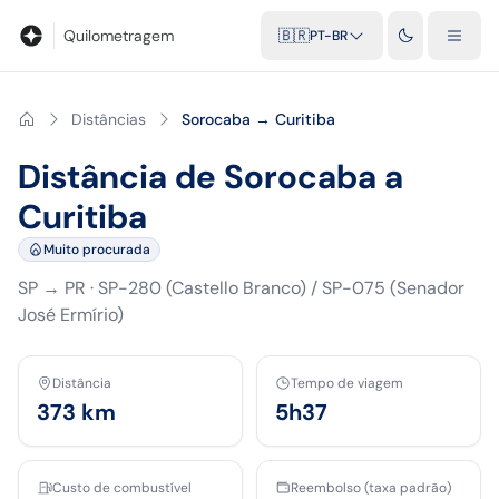
Blog
Calculadora de quilometragem
Glossário
Distâncias entr
Quilometragem
🇧🇷
PT-BR
Distâncias
Sorocaba → Curitiba
Distância de Sorocaba a
Curitiba
Muito procurada
SP
→
PR
·
SP-280 (Castello Branco) / SP-075 (Senador
José Ermírio)
Distância
Tempo de viagem
373
km
5h37
Custo de combustível
Reembolso (taxa padrão)