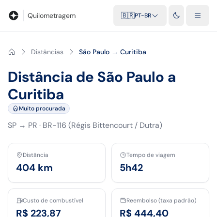
Blog
Calculadora de quilometragem
Glossário
Distâncias entr
Quilometragem
🇧🇷
PT-BR
Distâncias
São Paulo → Curitiba
Distância de São Paulo a
Curitiba
Muito procurada
SP
→
PR
·
BR-116 (Régis Bittencourt / Dutra)
Distância
Tempo de viagem
404
km
5h42
Custo de combustível
Reembolso (taxa padrão)
R$ 223,87
R$ 444,40