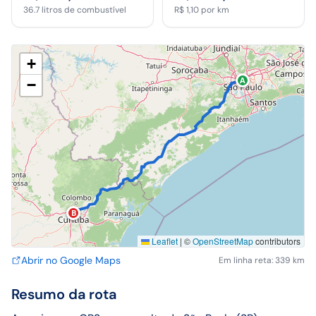
36.7
litros de combustível
R$ 1,10
por km
+
A
−
B
Leaflet
|
©
OpenStreetMap
contributors
Abrir no Google Maps
Em linha reta: 339 km
Resumo da rota