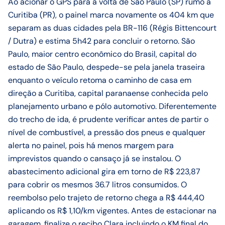
Ao acionar o GPS para a volta de São Paulo (SP) rumo a
Curitiba (PR), o painel marca novamente os 404 km que
separam as duas cidades pela BR-116 (Régis Bittencourt
/ Dutra) e estima 5h42 para concluir o retorno. São
Paulo, maior centro econômico do Brasil, capital do
estado de São Paulo, despede-se pela janela traseira
enquanto o veículo retoma o caminho de casa em
direção a Curitiba, capital paranaense conhecida pelo
planejamento urbano e pólo automotivo. Diferentemente
do trecho de ida, é prudente verificar antes de partir o
nível de combustível, a pressão dos pneus e qualquer
alerta no painel, pois há menos margem para
imprevistos quando o cansaço já se instalou. O
abastecimento adicional gira em torno de R$ 223,87
para cobrir os mesmos 36.7 litros consumidos. O
reembolso pelo trajeto de retorno chega a R$ 444,40
aplicando os R$ 1,10/km vigentes. Antes de estacionar na
garagem, finalize o recibo Clara incluindo o KM final do