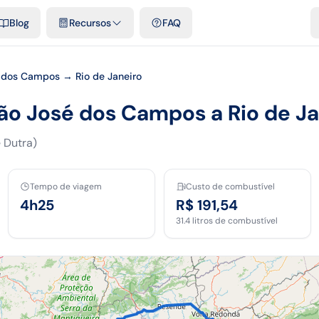
e cidades
Modelos e planilhas grátis
Comparativos
Tarifas ofici
Blog
Recursos
FAQ
 dos Campos → Rio de Janeiro
São José dos Campos a Rio de Ja
 Dutra)
Tempo de viagem
Custo de combustível
4h25
R$ 191,54
31.4
litros de combustível