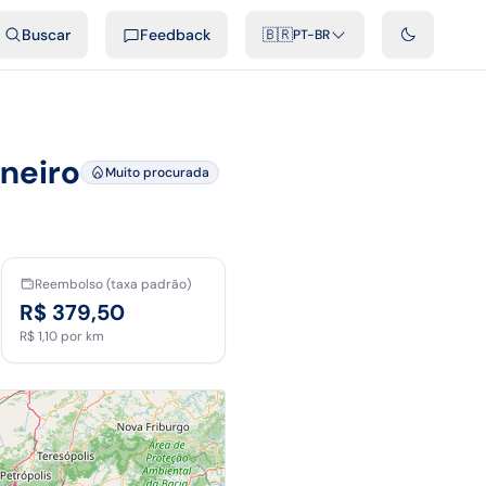
ais
Podcast
Vídeos
Desenvolvedores
Integrações
FAQ
Buscar
Feedback
🇧🇷
PT-BR
neiro
Muito procurada
Reembolso (taxa padrão)
R$ 379,50
R$ 1,10
por km