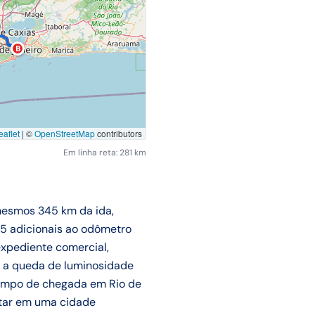
B
aflet
|
©
OpenStreetMap
contributors
Em linha reta: 281 km
 mesmos 345 km da ida,
5 adicionais ao odômetro
expediente comercial,
 a queda de luminosidade
tempo de chegada em Rio de
oitar em uma cidade