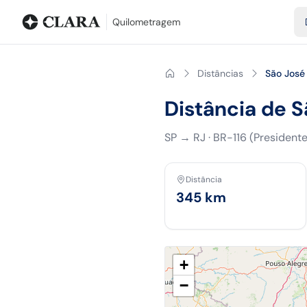
Blog
Calculadora de quilometragem
Glossário
Distâncias entr
Quilometragem
Distâncias
São José
Distância de 
SP
→
RJ
·
BR-116 (Presidente
Distância
345
km
+
−