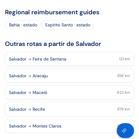
Regional reimbursement guides
Bahia · estado
Espírito Santo · estado
Outras rotas a partir de Salvador
Salvador
Feira de Santana
121
km
Salvador
Aracaju
356
km
Salvador
Maceió
622
km
Salvador
Recife
879
km
Salvador
Montes Claros
925
km