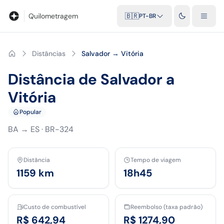
Blog
Calculadora de quilometragem
Glossário
Distâncias entr
Quilometragem
🇧🇷
PT-BR
Distâncias
Salvador → Vitória
Distância de Salvador a
Vitória
Popular
BA
→
ES
·
BR-324
Distância
Tempo de viagem
1159
km
18h45
Custo de combustível
Reembolso (taxa padrão)
R$ 642,94
R$ 1274,90