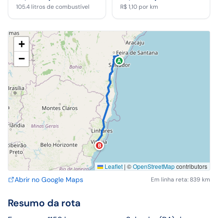
105.4
litros de combustível
R$ 1,10
por km
+
−
A
B
Leaflet
|
©
OpenStreetMap
contributors
Abrir no Google Maps
Em linha reta: 839 km
Resumo da rota