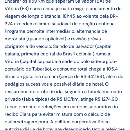
Encarar os 1159 km que separam Salvador (BA) de
Vitória (ES) numa única jornada exige planejamento de
viagem de longa distância: 18h45 ao volante pela BR-
324 excedem o limite saudável de direção contínua.
Programe pernoite intermediário, alternância de
motorista (quando aplicável) e revisão prévia
obrigatória do veículo. Saindo de Salvador (capital
baiana, primeira capital do Brasil colonial) rumo a
Vitória (capital capixaba e sede do polo siderúrgico-
portuário de Tubarão), o consumo total chega a 105.4
litros de gasolina comum (cerca de R$ 642,94), além de
pedágios sucessivos e possível diária de hotel. O
ressarcimento bruto de ida, segundo a tabela mercado
privado (faixa típica) de R$ 1,10/km, atinge R$ 1274,90.
Lance pernoite e refeições em campos separados do
recibo Clara para evitar mistura com o cálculo de
quilometragem pura. A política corporativa típica
autoriza diária de hotel até determinado teto e refeições