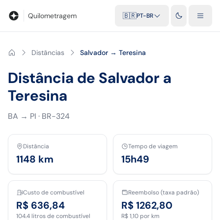
Blog
Calculadora de quilometragem
Glossário
Distâncias entr
Quilometragem
🇧🇷
PT-BR
Distâncias
Salvador → Teresina
Distância de Salvador a
Teresina
BA
→
PI
·
BR-324
Distância
Tempo de viagem
1148
km
15h49
Custo de combustível
Reembolso (taxa padrão)
R$ 636,84
R$ 1262,80
104.4
litros de combustível
R$ 1,10
por km