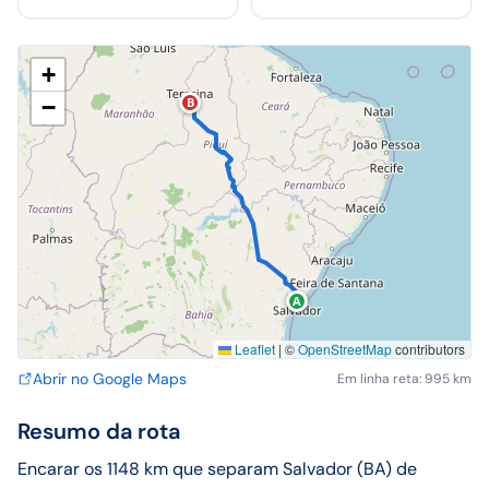
+
−
B
A
Leaflet
|
©
OpenStreetMap
contributors
Abrir no Google Maps
Em linha reta: 995 km
Resumo da rota
Encarar os 1148 km que separam Salvador (BA) de