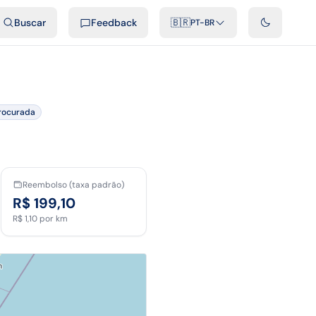
ais
Podcast
Vídeos
Desenvolvedores
Integrações
FAQ
Buscar
Feedback
🇧🇷
PT-BR
rocurada
Reembolso (taxa padrão)
R$ 199,10
R$ 1,10
por km