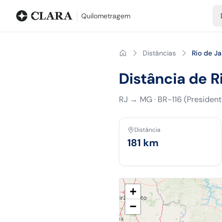
Blog
Calculadora de quilometragem
Glossário
Distâncias entr
Quilometragem
Distâncias
Rio de Ja
Distância de R
RJ
→
MG
·
BR-116 (President
Distância
181
km
+
−