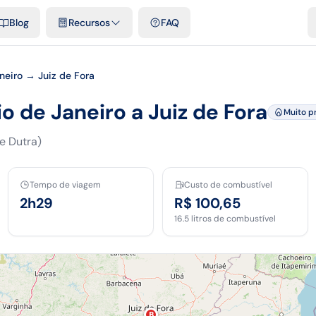
e cidades
Modelos e planilhas grátis
Comparativos
Tarifas ofici
Blog
Recursos
FAQ
neiro → Juiz de Fora
io de Janeiro a Juiz de Fora
Muito p
e Dutra)
Tempo de viagem
Custo de combustível
2h29
R$ 100,65
16.5
litros de combustível
B