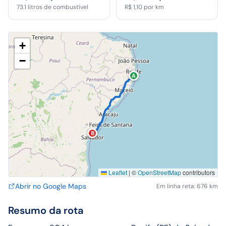
73.1
litros de combustível
R$ 1,10
por km
+
−
A
B
Leaflet
|
©
OpenStreetMap
contributors
Abrir no Google Maps
Em linha reta: 676 km
Resumo da rota