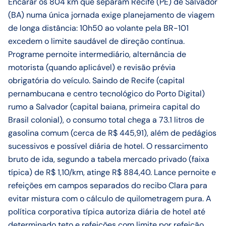
Encarar os 804 km que separam Recife (PE) de Salvador
(BA) numa única jornada exige planejamento de viagem
de longa distância: 10h50 ao volante pela BR-101
excedem o limite saudável de direção contínua.
Programe pernoite intermediário, alternância de
motorista (quando aplicável) e revisão prévia
obrigatória do veículo. Saindo de Recife (capital
pernambucana e centro tecnológico do Porto Digital)
rumo a Salvador (capital baiana, primeira capital do
Brasil colonial), o consumo total chega a 73.1 litros de
gasolina comum (cerca de R$ 445,91), além de pedágios
sucessivos e possível diária de hotel. O ressarcimento
bruto de ida, segundo a tabela mercado privado (faixa
típica) de R$ 1,10/km, atinge R$ 884,40. Lance pernoite e
refeições em campos separados do recibo Clara para
evitar mistura com o cálculo de quilometragem pura. A
política corporativa típica autoriza diária de hotel até
determinado teto e refeições com limite por refeição,