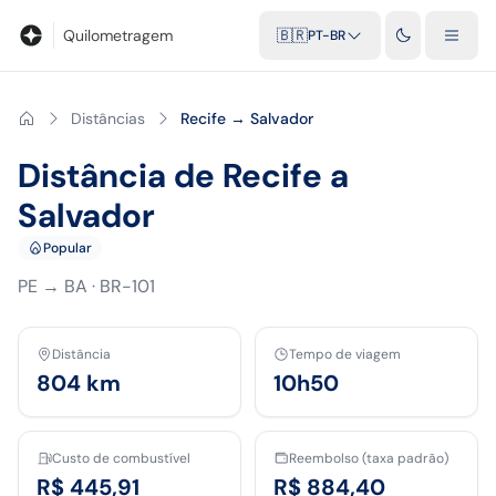
Blog
Calculadora de quilometragem
Glossário
Distâncias entr
Quilometragem
🇧🇷
PT-BR
Distâncias
Recife → Salvador
Distância de Recife a
Salvador
Popular
PE
→
BA
·
BR-101
Distância
Tempo de viagem
804
km
10h50
Custo de combustível
Reembolso (taxa padrão)
R$ 445,91
R$ 884,40