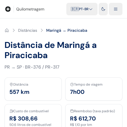
Blog
Calculadora de quilometragem
Glossário
Distâncias entr
Quilometragem
🇧🇷
PT-BR
Distâncias
Maringá → Piracicaba
Distância de Maringá a
Piracicaba
PR
→
SP
·
BR-376 / PR-317
Distância
Tempo de viagem
557
km
7h00
Custo de combustível
Reembolso (taxa padrão)
R$ 308,66
R$ 612,70
50.6
litros de combustível
R$ 1,10
por km