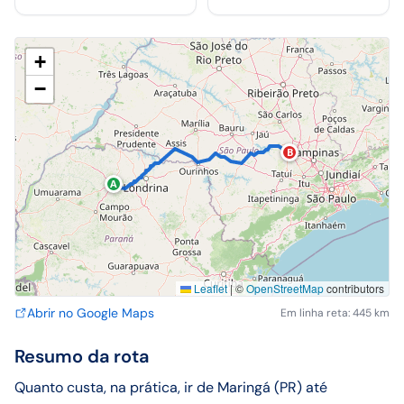
+
−
B
A
Leaflet
|
©
OpenStreetMap
contributors
Abrir no Google Maps
Em linha reta: 445 km
Resumo da rota
Quanto custa, na prática, ir de Maringá (PR) até