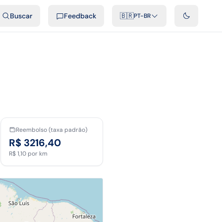
ais
Podcast
Vídeos
Desenvolvedores
Integrações
FAQ
Buscar
Feedback
🇧🇷
PT-BR
Reembolso (taxa padrão)
R$ 3216,40
R$ 1,10
por km