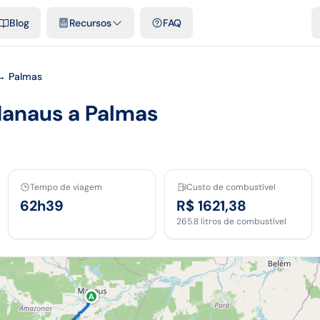
e cidades
Modelos e planilhas grátis
Comparativos
Tarifas ofici
Blog
Recursos
FAQ
→ Palmas
Manaus a Palmas
Tempo de viagem
Custo de combustível
62h39
R$ 1621,38
265.8
litros de combustível
A