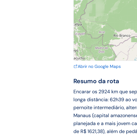
Abrir no Google Maps
Resumo da rota
Encarar os 2924 km que sep
longa distância: 62h39 ao v
pernoite intermediário, alte
Manaus (capital amazonense 
planejada e a mais jovem ca
de R$ 1621,38), além de pedá