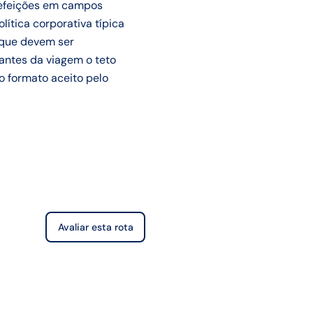
 refeições em campos
ítica corporativa típica
s que devem ser
antes da viagem o teto
no formato aceito pelo
Avaliar esta rota