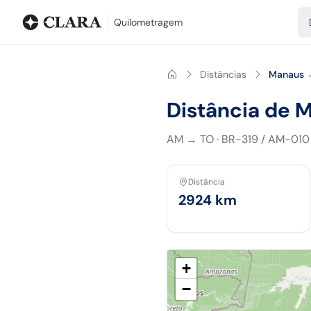
Blog
Calculadora de quilometragem
Glossário
Distâncias entr
Quilometragem
Distâncias
Manaus 
Distância de 
AM
→
TO
·
BR-319 / AM-010
Distância
2924
km
+
−