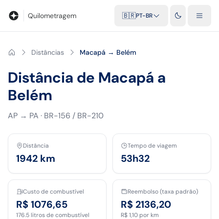
Blog
Calculadora de quilometragem
Glossário
Distâncias entr
Quilometragem
🇧🇷
PT-BR
Distâncias
Macapá → Belém
Distância de Macapá a
Belém
AP
→
PA
·
BR-156 / BR-210
Distância
Tempo de viagem
1942
km
53h32
Custo de combustível
Reembolso (taxa padrão)
R$ 1076,65
R$ 2136,20
176.5
litros de combustível
R$ 1,10
por km