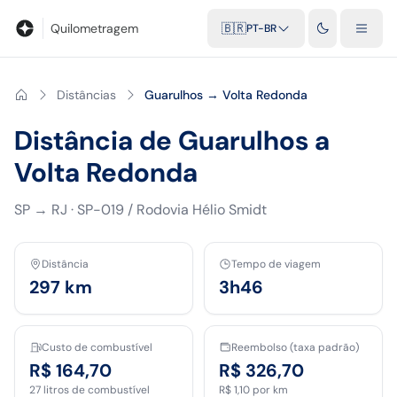
Blog
Calculadora de quilometragem
Glossário
Distâncias entr
Quilometragem
🇧🇷
PT-BR
Distâncias
Guarulhos → Volta Redonda
Distância de Guarulhos a
Volta Redonda
SP
→
RJ
·
SP-019 / Rodovia Hélio Smidt
Distância
Tempo de viagem
297
km
3h46
Custo de combustível
Reembolso (taxa padrão)
R$ 164,70
R$ 326,70
27
litros de combustível
R$ 1,10
por km